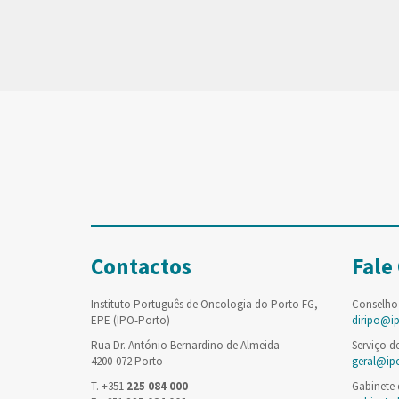
Contactos
Fale
Instituto Português de Oncologia do Porto FG,
Conselho
EPE (IPO-Porto)
diripo@i
Rua Dr. António Bernardino de Almeida
Serviço d
4200-072 Porto
geral@ip
T. +351
225 084 000
Gabinete