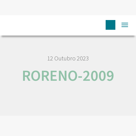
HOME
RORENO-2009
Togg
navi
12 Outubro 2023
RORENO-2009