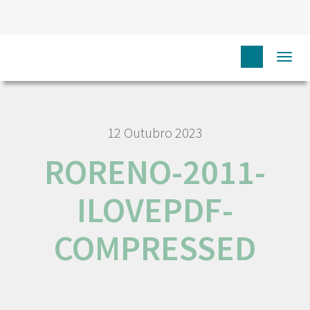
HOME
RORENO-2011-ILOVEPDF-COMPRESSED
Togg
navi
12 Outubro 2023
RORENO-2011-
ILOVEPDF-
COMPRESSED