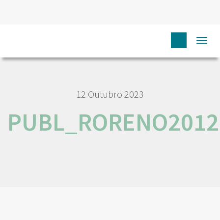
HOME
PUBL_RORENO2012
Togg
navi
12 Outubro 2023
PUBL_RORENO2012