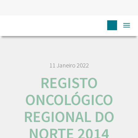
HOME
RORENO PUBLICAÇÕES
REGISTO ONCOLÓGICO
Togg
REGIONAL DO NORTE 2014
navi
11 Janeiro 2022
REGISTO
ONCOLÓGICO
REGIONAL DO
NORTE 2014