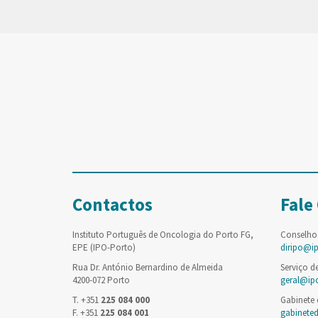
Contactos
Fale
Instituto Português de Oncologia do Porto FG,
Conselho
EPE (IPO-Porto)
diripo@i
Rua Dr. António Bernardino de Almeida
Serviço d
4200-072 Porto
geral@ip
T. +351
225 084 000
Gabinete
F. +351
225 084 001
gabinete