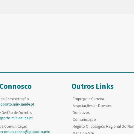
 Connosco
Outros Links
 de Administração
Emprego e Carreira
poporto.min-saude.pt
Associações de Doentes
e Gestão de Doentes
Donativos
oporto.min-saude.pt
Comunicação
 de Comunicação
Registo Oncológico Regional Do Nor
decomunicacao@ipoporto.min-
Mapa do Site