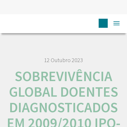
HOME
RORENO PUBLICAÇÕES
SOBREVIVÊNCIA GLOBAL
Togg
DOENTES DIAGNOSTICADOS EM 2009/2010 IPO-PORTO
navi
12 Outubro 2023
SOBREVIVÊNCIA
GLOBAL DOENTES
DIAGNOSTICADOS
EM 2009/2010 IPO-