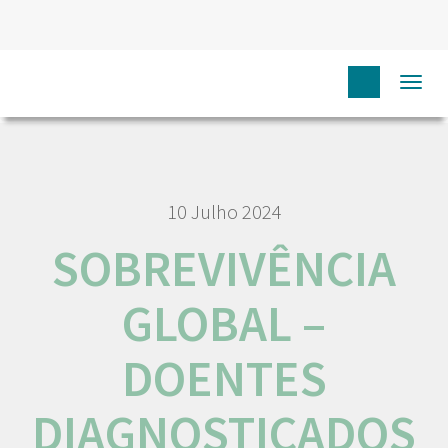
HOME
RORENO PUBLICAÇÕES
SOBREVIVÊNCIA GLOBAL –
Togg
DOENTES DIAGNOSTICADOS EM 2013/2014 NO IPO – PORTO
navi
10 Julho 2024
SOBREVIVÊNCIA
GLOBAL –
DOENTES
DIAGNOSTICADOS