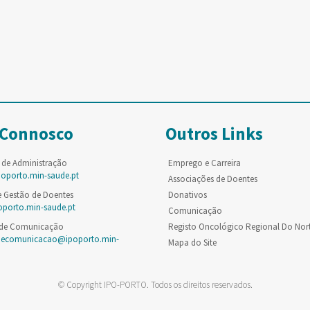
 Connosco
Outros Links
 de Administração
Emprego e Carreira
poporto.min-saude.pt
Associações de Doentes
e Gestão de Doentes
Donativos
oporto.min-saude.pt
Comunicação
 de Comunicação
Registo Oncológico Regional Do Nor
decomunicacao@ipoporto.min-
Mapa do Site
© Copyright IPO-PORTO. Todos os direitos reservados.