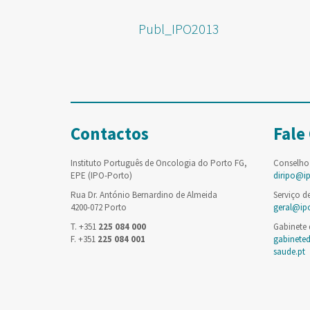
Publ_IPO2013
Contactos
Fale
Instituto Português de Oncologia do Porto FG,
Conselho
EPE (IPO-Porto)
diripo@i
Rua Dr. António Bernardino de Almeida
Serviço d
4200-072 Porto
geral@ip
T. +351
225 084 000
Gabinete
F. +351
225 084 001
gabinete
saude.pt