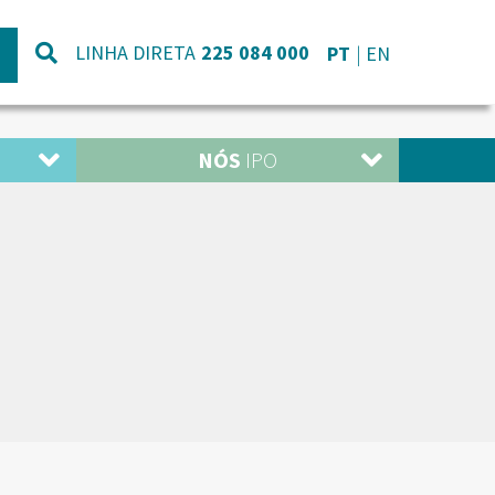
LINHA DIRETA
225 084 000
PT
EN
NÓS
IPO