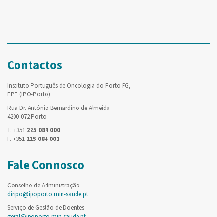
Contactos
Instituto Português de Oncologia do Porto FG,
EPE (IPO-Porto)
Rua Dr. António Bernardino de Almeida
4200-072 Porto
T. +351
225 084 000
F. +351
225 084 001
Fale Connosco
Conselho de Administração
diripo@ipoporto.min-saude.pt
Serviço de Gestão de Doentes
geral@ipoporto.min-saude.pt