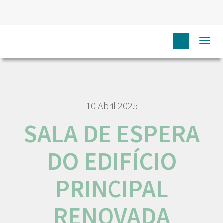
HOME
NÓS IPO
COMUNICAÇÃO
NOTÍCIAS
Togg
SALA DE ESPERA DO EDIFÍCIO PRINCIPAL RENOVADA
navi
10 Abril 2025
SALA DE ESPERA
DO EDIFÍCIO
PRINCIPAL
RENOVADA