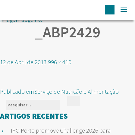
Togg
Imagem seguinte
navi
_ABP2429
Publicado
Tamanho
12 de Abril de 2013
996 × 410
em
real
NAVEGAÇÃO
Publicado em
Serviço de Nutrição e Alimentação
DE
Pesquisar
Pesquisar
ARTIGOS
por:
ARTIGOS RECENTES
IPO Porto promove Challenge 2026 para