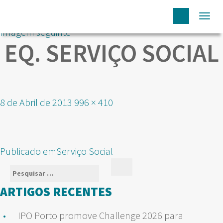
Togg
Imagem seguinte
navi
EQ. SERVIÇO SOCIAL
Publicado
Tamanho
8 de Abril de 2013
996 × 410
em
real
NAVEGAÇÃO
Publicado em
Serviço Social
DE
Pesquisar
Pesquisar
ARTIGOS
por:
ARTIGOS RECENTES
IPO Porto promove Challenge 2026 para