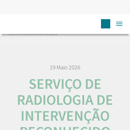
HOME
NÓS IPO
COMUNICAÇÃO
NOTÍCIAS
Togg
SERVIÇO DE RADIOLOGIA DE INTERVENÇÃO RECONHECIDO COMO
navi
CENTRO ACREDITADO IASIOS
19 Maio 2026
SERVIÇO DE
RADIOLOGIA DE
INTERVENÇÃO