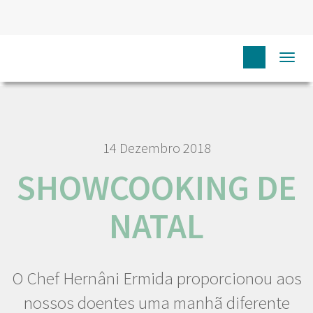
HOME
NÓS IPO
COMUNICAÇÃO
NOTÍCIAS
Togg
SHOWCOOKING DE NATAL
navi
14 Dezembro 2018
SHOWCOOKING DE
NATAL
O Chef Hernâni Ermida proporcionou aos
nossos doentes uma manhã diferente