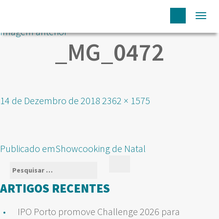
Togg
Imagem anterior
navi
_MG_0472
Publicado
Tamanho
14 de Dezembro de 2018
2362 × 1575
em
real
NAVEGAÇÃO
Publicado em
Showcooking de Natal
DE
Pesquisar
Pesquisar
ARTIGOS
por:
ARTIGOS RECENTES
IPO Porto promove Challenge 2026 para