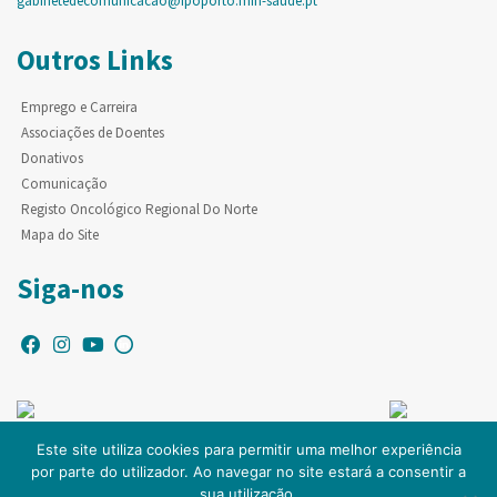
gabinetedecomunicacao@ipoporto.min-saude.pt
Outros Links
Emprego e Carreira
Associações de Doentes
Donativos
Comunicação
Registo Oncológico Regional Do Norte
Mapa do Site
Siga-nos
Este site utiliza cookies para permitir uma melhor experiência
por parte do utilizador. Ao navegar no site estará a consentir a
© Copyright IPO-PORTO. Todos os direitos reservados.
sua utilização.