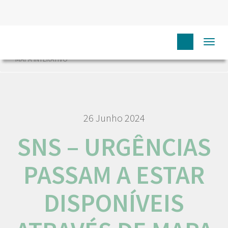
HOME
NÓS IPO
COMUNICAÇÃO
NOTÍCIAS
Togg
SNS – URGÊNCIAS PASSAM A ESTAR DISPONÍVEIS ATRAVÉS DE
navi
MAPA INTERATIVO
26 Junho 2024
SNS – URGÊNCIAS
PASSAM A ESTAR
DISPONÍVEIS