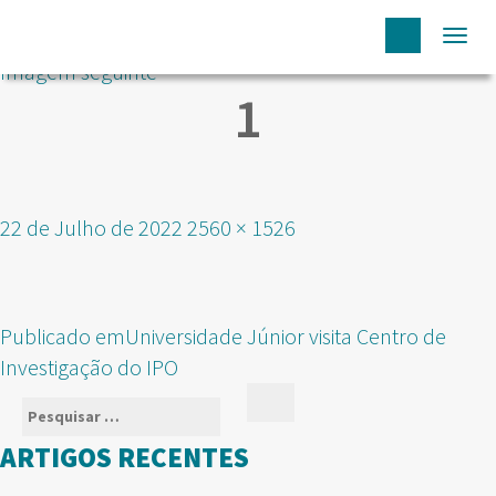
Togg
Imagem seguinte
navi
1
Publicado
Tamanho
22 de Julho de 2022
2560 × 1526
em
real
NAVEGAÇÃO
Publicado em
Universidade Júnior visita Centro de
DE
Investigação do IPO
ARTIGOS
Pesquisar
Pesquisar
por:
ARTIGOS RECENTES