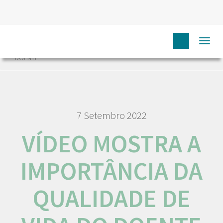
HOME
NÓS IPO
COMUNICAÇÃO
NOTÍCIAS
Togg
VÍDEO MOSTRA A IMPORTÂNCIA DA QUALIDADE DE VIDA DO
navi
DOENTE
7 Setembro 2022
VÍDEO MOSTRA A
IMPORTÂNCIA DA
QUALIDADE DE