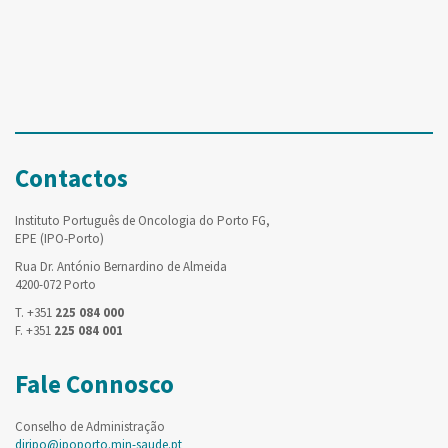
Contactos
Instituto Português de Oncologia do Porto FG,
EPE (IPO-Porto)
Rua Dr. António Bernardino de Almeida
4200-072 Porto
T. +351
225 084 000
F. +351
225 084 001
Fale Connosco
Conselho de Administração
diripo@ipoporto.min-saude.pt