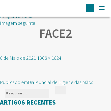
Togg
Imagem anterior
navi
Imagem seguinte
FACE2
Publicado
Tamanho
6 de Maio de 2021
1368 × 1824
em
real
NAVEGAÇÃO
Publicado em
Dia Mundial de Higiene das Mãos
DE
Pesquisar
Pesquisar
ARTIGOS
por:
ARTIGOS RECENTES