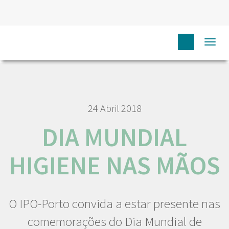
HOME
NÓS IPO
COMUNICAÇÃO
NOTÍCIAS
DIA
Togg
MUNDIAL HIGIENE NAS MÃOS
navi
24 Abril 2018
DIA MUNDIAL
HIGIENE NAS MÃOS
O IPO-Porto convida a estar presente nas
comemorações do Dia Mundial de