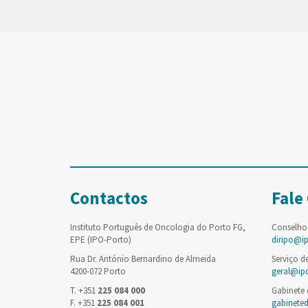
Contactos
Fale
Instituto Português de Oncologia do Porto FG,
Conselho
EPE (IPO-Porto)
diripo@i
Rua Dr. António Bernardino de Almeida
Serviço d
4200-072 Porto
geral@ip
T. +351
225 084 000
Gabinete
F. +351
225 084 001
gabinete