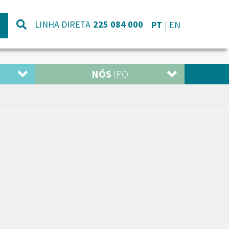
LINHA DIRETA
225 084 000
PT
EN
NÓS
IPO