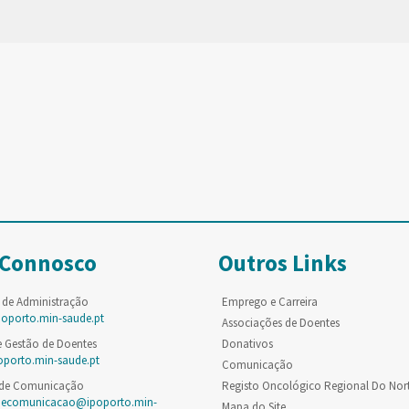
 Connosco
Outros Links
 de Administração
Emprego e Carreira
poporto.min-saude.pt
Associações de Doentes
e Gestão de Doentes
Donativos
oporto.min-saude.pt
Comunicação
 de Comunicação
Registo Oncológico Regional Do Nor
decomunicacao@ipoporto.min-
Mapa do Site