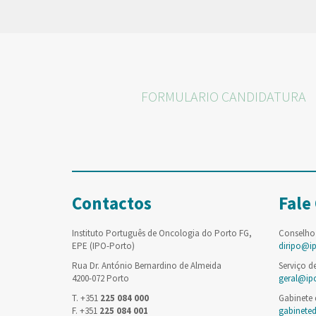
FORMULARIO CANDIDATURA
Contactos
Fale
Instituto Português de Oncologia do Porto FG,
Conselho
EPE (IPO-Porto)
diripo@i
Rua Dr. António Bernardino de Almeida
Serviço d
4200-072 Porto
geral@ip
T. +351
225 084 000
Gabinete
F. +351
225 084 001
gabinete