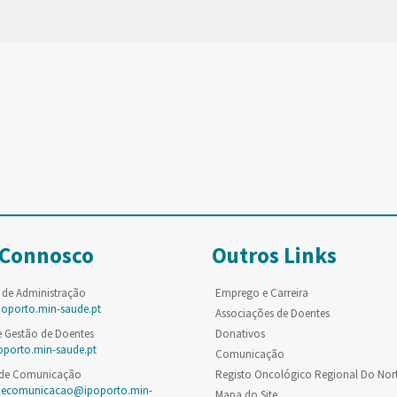
 Connosco
Outros Links
 de Administração
Emprego e Carreira
poporto.min-saude.pt
Associações de Doentes
e Gestão de Doentes
Donativos
oporto.min-saude.pt
Comunicação
 de Comunicação
Registo Oncológico Regional Do Nor
decomunicacao@ipoporto.min-
Mapa do Site