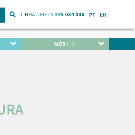
LINHA DIRETA
225 084 000
PT
EN
NÓS
IPO
URA