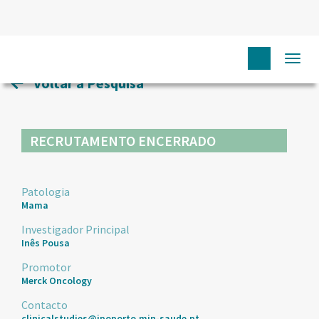
HOME
ENSAIOS CLÍNICOS
100
Togg
navi
Voltar à Pesquisa
RECRUTAMENTO ENCERRADO
Patologia
Mama
Investigador Principal
Inês Pousa
Promotor
Merck Oncology
Contacto
clinicalstudies@ipoporto.min-saude.pt