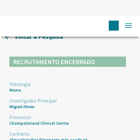
HOME
ENSAIOS CLÍNICOS
103
Togg
navi
Voltar à Pesquisa
RECRUTAMENTO ENCERRADO
Patologia
Mama
Investigador Principal
Miguel Abreu
Promotor
Champalimaud Clinical Centre
Contacto
clinicalstudies@ipoporto.min-saude.pt