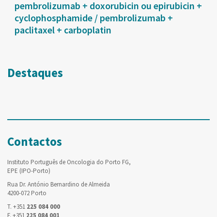
pembrolizumab + doxorubicin ou epirubicin +
cyclophosphamide / pembrolizumab +
paclitaxel + carboplatin
Destaques
Contactos
Instituto Português de Oncologia do Porto FG,
EPE (IPO-Porto)
Rua Dr. António Bernardino de Almeida
4200-072 Porto
T. +351
225 084 000
F. +351
225 084 001