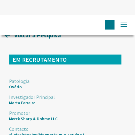
HOME
ENSAIOS CLÍNICOS
117
Togg
navi
Voltar à Pesquisa
EM RECRUTAMENTO
Patologia
Ovário
Investigador Principal
Marta Ferreira
Promotor
Merck Sharp & Dohme LLC
Contacto
clinicalstudies@ipoporto.min-saude.pt