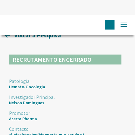
HOME
ENSAIOS CLÍNICOS
16
Togg
navi
Voltar à Pesquisa
RECRUTAMENTO ENCERRADO
Patologia
Hemato-Oncologia
Investigador Principal
Nelson Domingues
Promotor
Acerta Pharma
Contacto
clinicalstudies@ipoporto.min-saude.pt