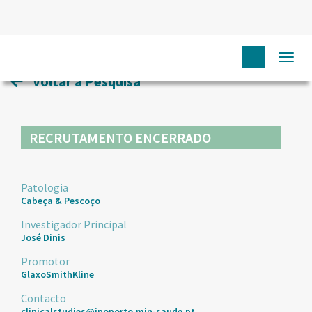
HOME
ENSAIOS CLÍNICOS
3
Togg
navi
Voltar à Pesquisa
RECRUTAMENTO ENCERRADO
Patologia
Cabeça & Pescoço
Investigador Principal
José Dinis
Promotor
GlaxoSmithKline
Contacto
clinicalstudies@ipoporto.min-saude.pt