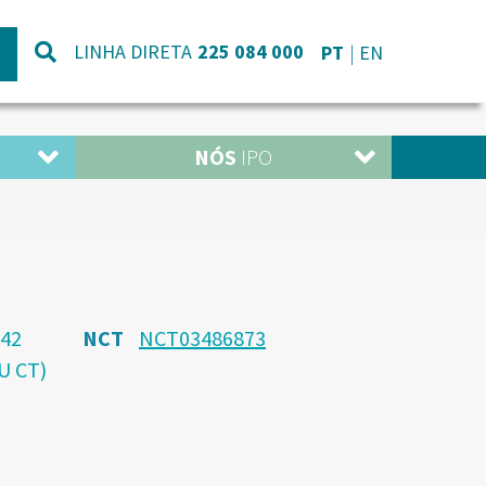
LINHA DIRETA
225 084 000
PT
EN
NÓS
IPO
-42
NCT
NCT03486873
U CT)