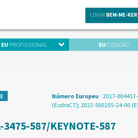
LOGIN
BEM-ME-KER
EU
PROFISSIONAL
EU
CIDADÃO
Número Europeu
2017-004417
SE
(EudraCT); 2022-500255-24-00 (E
-3475-587/KEYNOTE-587