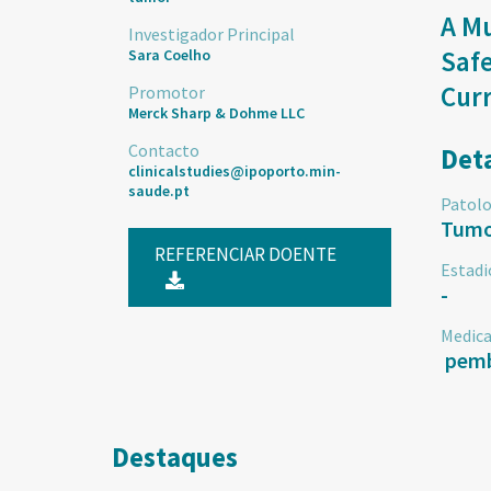
A Mu
Investigador Principal
Safe
Sara Coelho
Curr
Promotor
Merck Sharp & Dohme LLC
Contacto
Det
clinicalstudies@ipoporto.min-
saude.pt
Patolo
Tumor
REFERENCIAR DOENTE
Estadi
-
Medic
pemb
Destaques