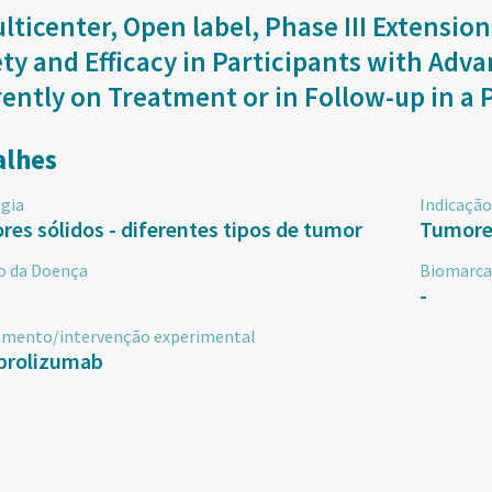
lticenter, Open label, Phase III Extensio
ty and Efficacy in Participants with Ad
ently on Treatment or in Follow-up in a
alhes
gia
Indicação
es sólidos - diferentes tipos de tumor
Tumores
o da Doença
Biomarca
-
amento/intervenção experimental
rolizumab