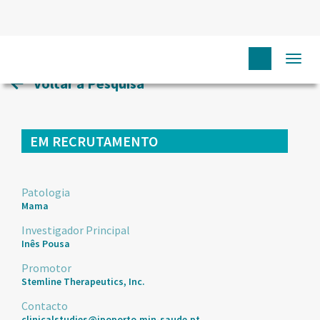
HOME
ENSAIOS CLÍNICOS
52
Togg
navi
Voltar à Pesquisa
EM RECRUTAMENTO
Patologia
Mama
Investigador Principal
Inês Pousa
Promotor
Stemline Therapeutics, Inc.
Contacto
clinicalstudies@ipoporto.min-saude.pt