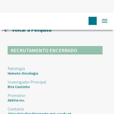
HOME
ENSAIOS CLÍNICOS
57
Togg
navi
Voltar à Pesquisa
RECRUTAMENTO ENCERRADO
Patologia
Hemato-Oncologia
Investigador Principal
Rita Coutinho
Promotor
AbbVie Inc.
Contacto
clinicalstudies@ipoporto.min-saude.pt