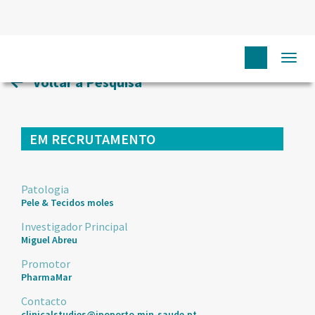
HOME
ENSAIOS CLÍNICOS
75
Togg
navi
Voltar à Pesquisa
EM RECRUTAMENTO
Patologia
Pele & Tecidos moles
Investigador Principal
Miguel Abreu
Promotor
PharmaMar
Contacto
clinicalstudies@ipoporto.min-saude.pt