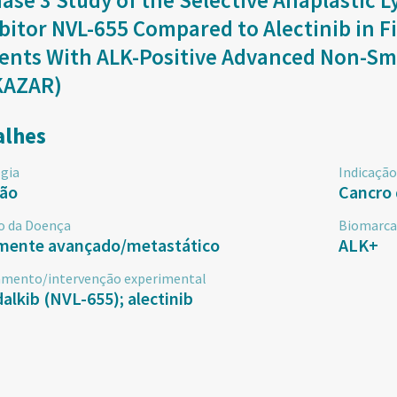
ase 3 Study of the Selective Anaplastic
bitor NVL-655 Compared to Alectinib in F
ents With ALK-Positive Advanced Non-Sma
KAZAR)
alhes
gia
Indicação
ão
Cancro
o da Doença
Biomarca
lmente avançado/metastático
ALK+
amento/intervenção experimental
alkib (NVL-655); alectinib