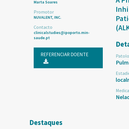
A Ph
Marta Soares
Inhi
Promotor
Pati
NUVALENT, INC.
(AL
Contacto
clinicalstudies@ipoporto.min-
saude.pt
Det
REFERENCIAR DOENTE
Patolo
Pulm
Estadi
loca
Medic
Nelad
Destaques