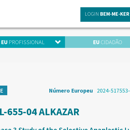
LOGIN
BEM-ME-KER
EU
PROFISSIONAL
EU
CIDADÃO
Número Europeu
2024-517553
SE
L-655-04 ALKAZAR