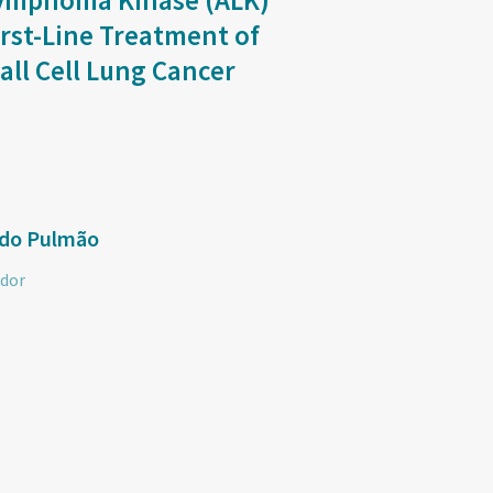
 Lymphoma Kinase (ALK)
irst-Line Treatment of
ll Cell Lung Cancer
 do Pulmão
dor