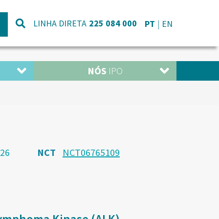
LINHA DIRETA
225 084 000
PT
EN
NÓS
IPO
-26
NCT
NCT06765109