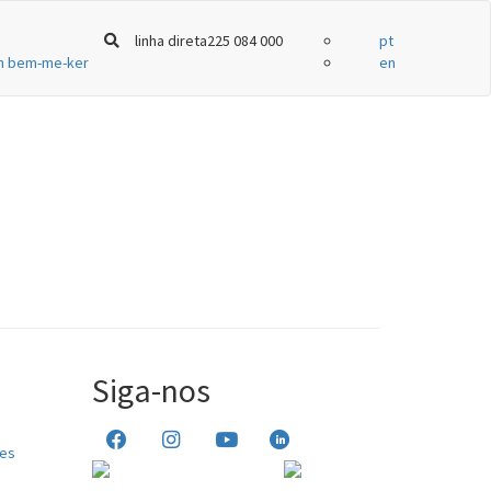
linha direta
225 084 000
pt
in
bem-me-ker
en
Siga-nos
tes