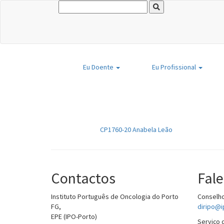
Eu
Doente
Eu
Profissional
CP1760-20 Anabela Leão
Contactos
Fal
Instituto Português de Oncologia do Porto
Conselho
FG,
diripo@i
EPE (IPO-Porto)
Serviço 