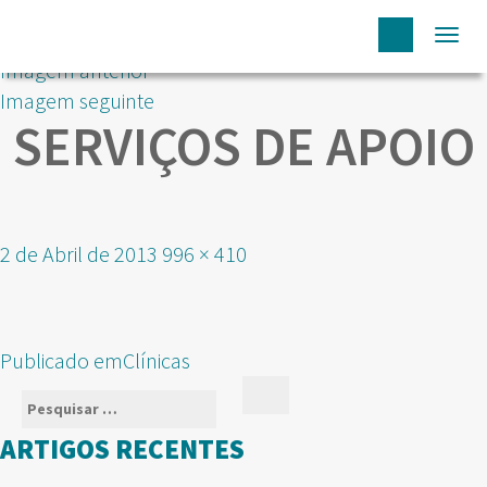
Togg
Imagem anterior
navi
Imagem seguinte
SERVIÇOS DE APOIO
Publicado
Tamanho
2 de Abril de 2013
996 × 410
em
real
NAVEGAÇÃO
Publicado em
Clínicas
DE
Pesquisar
Pesquisar
ARTIGOS
por:
ARTIGOS RECENTES