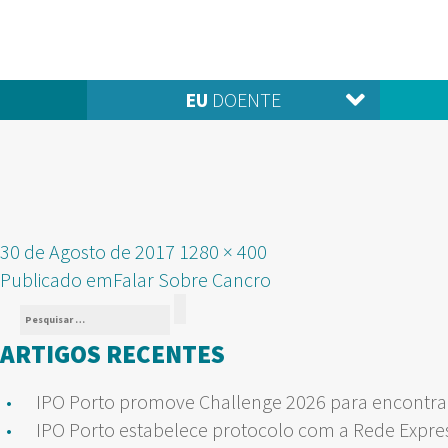
EU
DOENTE
Publicado
Tamanho
30 de Agosto de 2017
1280 × 400
NAVEGAÇÃO
em
real
Publicado em
Falar Sobre Cancro
Pesquisar
DE
Pesquisar
por:
ARTIGOS RECENTES
ARTIGOS
IPO Porto promove Challenge 2026 para encontrar
IPO Porto estabelece protocolo com a Rede Expre