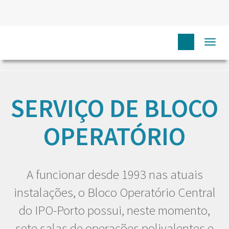
Togg
HOME
EU DOENTE
SERVIÇOS
SERVIÇO DE BLOCO
OPERATÓRIO
navi
SERVIÇO DE BLOCO
OPERATÓRIO
A funcionar desde 1993 nas atuais
instalações, o Bloco Operatório Central
do IPO-Porto possui, neste momento,
sete salas de operações polivalentes e