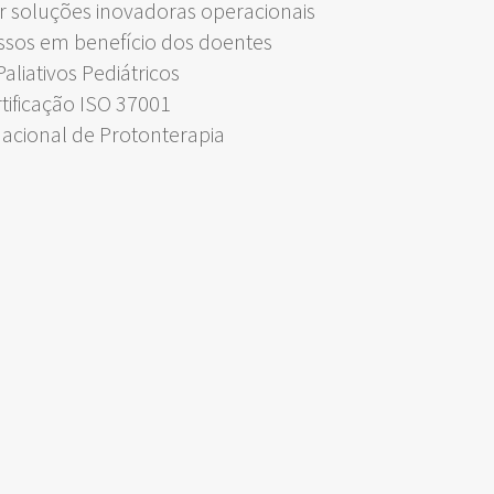
 soluções inovadoras operacionais
ssos em benefício dos doentes
liativos Pediátricos
rtificação ISO 37001
Nacional de Protonterapia