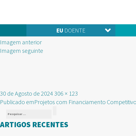
EU
DOENTE
Imagem anterior
Imagem seguinte
Publicado
Tamanho
30 de Agosto de 2024
306 × 123
NAVEGAÇÃO
em
real
Publicado em
Projetos com Financiamento Competitiv
Pesquisar
DE
Pesquisar
por:
ARTIGOS RECENTES
ARTIGOS