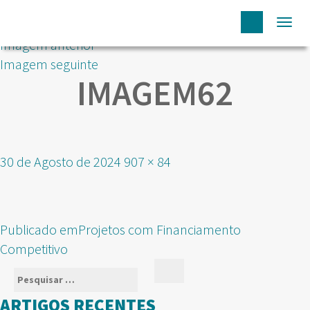
Togg
Imagem anterior
navi
Imagem seguinte
IMAGEM62
Publicado
Tamanho
30 de Agosto de 2024
907 × 84
em
real
NAVEGAÇÃO
Publicado em
Projetos com Financiamento
DE
Competitivo
ARTIGOS
Pesquisar
Pesquisar
por:
ARTIGOS RECENTES