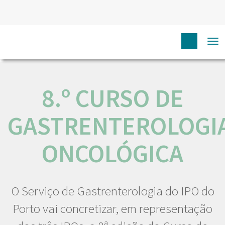
HOME
NÓS IPO
COMUNICAÇÃO
EVENTOS
8.º
To
CURSO DE GASTRENTEROLOGIA ONCOLÓGICA
na
8.º CURSO DE
GASTRENTEROLOGI
ONCOLÓGICA
O Serviço de Gastrenterologia do IPO do
Porto vai concretizar, em representação