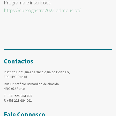
Programa e inscrições:
https://cursogastro2023.admeus.pt/
Contactos
Instituto Português de Oncologia do Porto FG,
EPE (IPO-Porto)
Rua Dr. António Bernardino de Almeida
4200-072 Porto
T. +351
225 084 000
F. +351
225 084 001
Fale Connosco