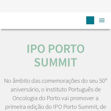
HOME
NÓS IPO
COMUNICAÇÃO
EVENTOS
IPO
Togg
PORTO SUMMIT
navi
IPO PORTO
SUMMIT
No âmbito das comemorações do seu 50º
aniversário, o Instituto Português de
Oncologia do Porto vai promover a
primeira edição do IPO Porto Summit, de