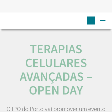
HOME
NÓS IPO
COMUNICAÇÃO
EVENTOS
Togg
TERAPIAS CELULARES AVANÇADAS – OPEN DAY
navi
TERAPIAS
CELULARES
AVANÇADAS –
OPEN DAY
O IPO do Porto vai promover um evento