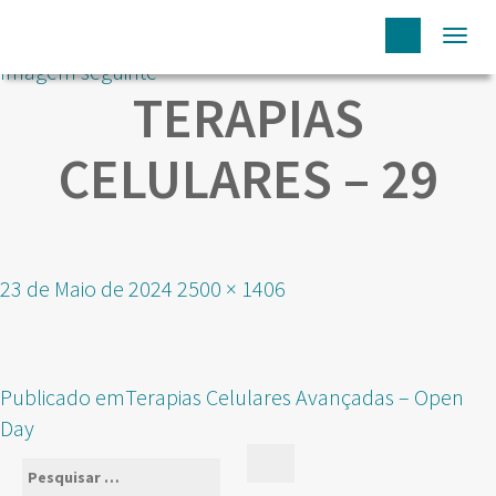
Togg
Imagem seguinte
navi
TERAPIAS
CELULARES – 29
Publicado
Tamanho
23 de Maio de 2024
2500 × 1406
em
real
NAVEGAÇÃO
Publicado em
Terapias Celulares Avançadas – Open
DE
Day
ARTIGOS
Pesquisar
Pesquisar