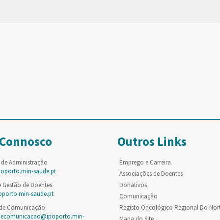
 Connosco
Outros Links
 de Administração
Emprego e Carreira
poporto.min-saude.pt
Associações de Doentes
e Gestão de Doentes
Donativos
oporto.min-saude.pt
Comunicação
 de Comunicação
Registo Oncológico Regional Do Nor
decomunicacao@ipoporto.min-
Mapa do Site