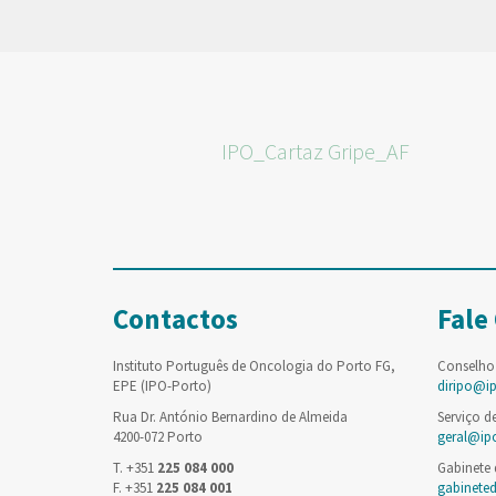
IPO_Cartaz Gripe_AF
Contactos
Fale
Instituto Português de Oncologia do Porto FG,
Conselho
EPE (IPO-Porto)
diripo@i
Rua Dr. António Bernardino de Almeida
Serviço d
4200-072 Porto
geral@ip
T. +351
225 084 000
Gabinete
F. +351
225 084 001
gabinete