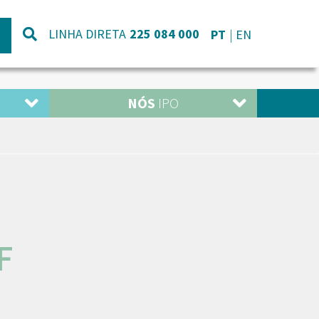
LINHA DIRETA
225 084 000
PT
EN
NÓS
IPO
F