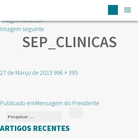
Togg
Imagem anterior
navi
Imagem seguinte
SEP_CLINICAS
Publicado
Tamanho
27 de Março de 2013
996 × 395
em
real
NAVEGAÇÃO
Publicado em
Mensagem do Presidente
DE
Pesquisar
Pesquisar
ARTIGOS
por:
ARTIGOS RECENTES