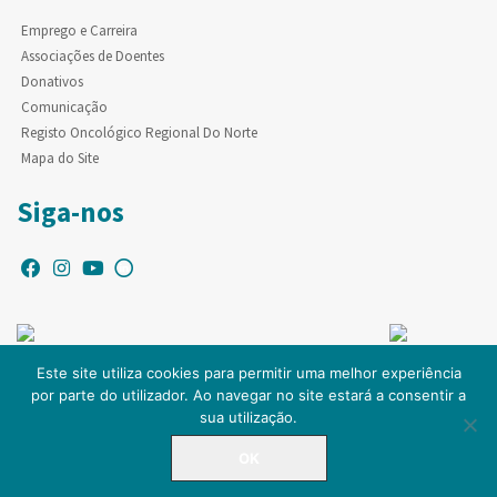
Emprego e Carreira
Associações de Doentes
Donativos
Comunicação
Registo Oncológico Regional Do Norte
Mapa do Site
Siga-nos
Este site utiliza cookies para permitir uma melhor experiência
por parte do utilizador. Ao navegar no site estará a consentir a
© Copyright IPO-PORTO. Todos os direitos reservados.
sua utilização.
OK
LINHA DIRETA
225 084 000