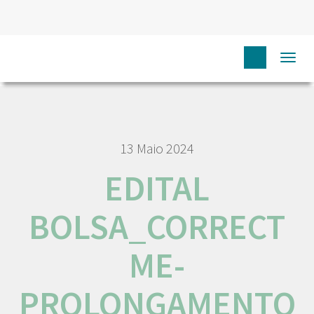
HOME
EDITAL BOLSA_CORRECT ME- PROLONGAMENTO DE
Togg
ABERTURA DE CONCURSO
navi
13 Maio 2024
EDITAL
BOLSA_CORRECT
ME-
PROLONGAMENTO