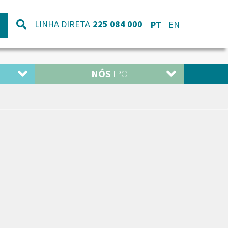
LINHA DIRETA
225 084 000
PT
EN
NÓS
IPO