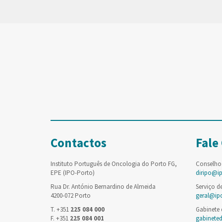
Contactos
Fale
Instituto Português de Oncologia do Porto FG,
Conselho
EPE (IPO-Porto)
diripo@i
Rua Dr. António Bernardino de Almeida
Serviço d
4200-072 Porto
geral@ip
T. +351
225 084 000
Gabinete
F. +351
225 084 001
gabinete