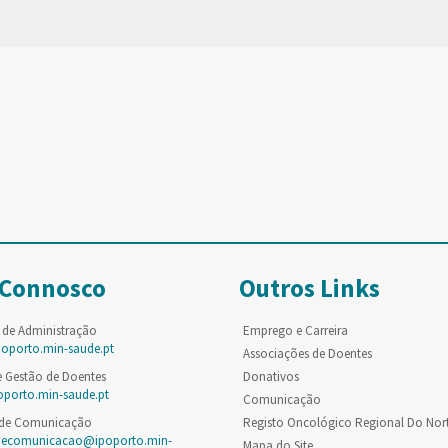
 Connosco
Outros Links
 de Administração
Emprego e Carreira
poporto.min-saude.pt
Associações de Doentes
e Gestão de Doentes
Donativos
oporto.min-saude.pt
Comunicação
 de Comunicação
Registo Oncológico Regional Do Nor
decomunicacao@ipoporto.min-
Mapa do Site