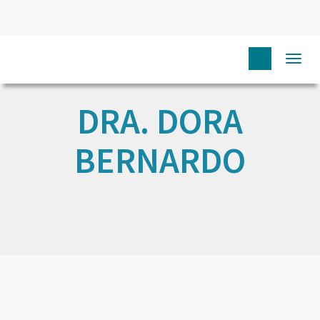
Togg
navi
DRA. DORA
BERNARDO