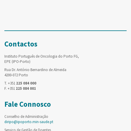
Contactos
Instituto Português de Oncologia do Porto FG,
EPE (IPO-Porto)
Rua Dr. António Bernardino de Almeida
4200-072 Porto
T. +351
225 084 000
F. +351
225 084 001
Fale Connosco
Conselho de Administração
diripo@ipoporto.min-saude.pt
Serviço de Gestão de Doentes