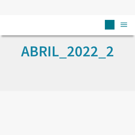
Togg
navi
ABRIL_2022_2