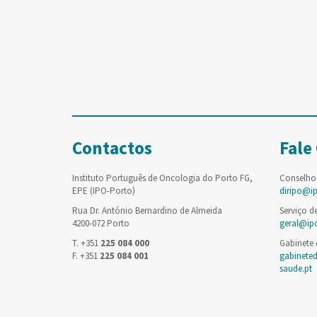
Contactos
Fale
Instituto Português de Oncologia do Porto FG,
Conselho
EPE (IPO-Porto)
diripo@i
Rua Dr. António Bernardino de Almeida
Serviço d
4200-072 Porto
geral@ip
T. +351
225 084 000
Gabinete
F. +351
225 084 001
gabinete
saude.pt