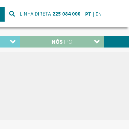
LINHA DIRETA
225 084 000
PT
EN
NÓS
IPO